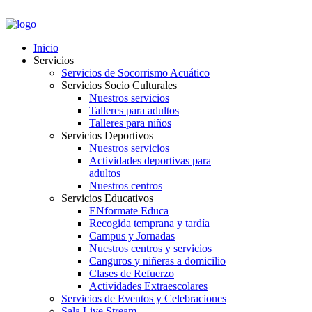
PORTAL EMPLEADOS
Inicio
Servicios
Servicios de Socorrismo Acuático
Servicios Socio Culturales
Nuestros servicios
Talleres para adultos
Talleres para niños
Servicios Deportivos
Nuestros servicios
Actividades deportivas para
adultos
Nuestros centros
Servicios Educativos
ENformate Educa
Recogida temprana y tardía
Campus y Jornadas
Nuestros centros y servicios
Canguros y niñeras a domicilio
Clases de Refuerzo
Actividades Extraescolares
Servicios de Eventos y Celebraciones
Sala Live Stream