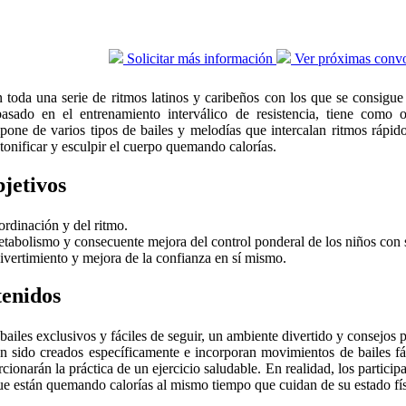
Solicitar más información
Ver próximas convo
toda una serie de ritmos latinos y caribeños con los que se consigue 
asado en el entrenamiento interválico de resistencia, tiene como o
one de varios tipos de bailes y melodías que intercalan ritmos rápidos
onificar y esculpir el cuerpo quemando calorías.
jetivos
ordinación y del ritmo.
abolismo y consecuente mejora del control ponderal de los niños con 
divertimiento y mejora de la confianza en sí mismo.
enidos
bailes exclusivos y fáciles de seguir, un ambiente divertido y consejos p
n sido creados específicamente e incorporan movimientos de bailes fác
rcionarán la práctica de un ejercicio saludable. En realidad, los particip
ue están quemando calorías al mismo tiempo que cuidan de su estado fís