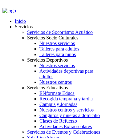
PORTAL EMPLEADOS
Inicio
Servicios
Servicios de Socorrismo Acuático
Servicios Socio Culturales
Nuestros servicios
Talleres para adultos
Talleres para niños
Servicios Deportivos
Nuestros servicios
Actividades deportivas para
adultos
Nuestros centros
Servicios Educativos
ENformate Educa
Recogida temprana y tardía
Campus y Jornadas
Nuestros centros y servicios
Canguros y niñeras a domicilio
Clases de Refuerzo
Actividades Extraescolares
Servicios de Eventos y Celebraciones
Sala Live Stream