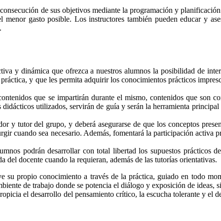
a consecución de sus objetivos mediante la programación y planificación
l menor gasto posible. Los instructores también pueden educar y ase
.
va y dinámica que ofrezca a nuestros alumnos la posibilidad de inter
 práctica, y que les permita adquirir los conocimientos prácticos impre
contenidos que se impartirán durante el mismo, contenidos que son co
idácticos utilizados, servirán de guía y serán la herramienta principal
ador y tutor del grupo, y deberá asegurarse de que los conceptos prese
surgir cuando sea necesario. Además, fomentará la participación activa 
lumnos podrán desarrollar con total libertad los supuestos prácticos 
a del docente cuando la requieran, además de las tutorías orientativas.
ye su propio conocimiento a través de la práctica, guiado en todo mo
iente de trabajo donde se potencia el diálogo y exposición de ideas, si
 propicia el desarrollo del pensamiento crítico, la escucha tolerante y 