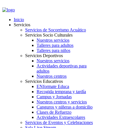
PORTAL EMPLEADOS
Inicio
Servicios
Servicios de Socorrismo Acuático
Servicios Socio Culturales
Nuestros servicios
Talleres para adultos
Talleres para niños
Servicios Deportivos
Nuestros servicios
Actividades deportivas para
adultos
Nuestros centros
Servicios Educativos
ENformate Educa
Recogida temprana y tardía
Campus y Jornadas
Nuestros centros y servicios
Canguros y niñeras a domicilio
Clases de Refuerzo
Actividades Extraescolares
Servicios de Eventos y Celebraciones
Sala Live Stream