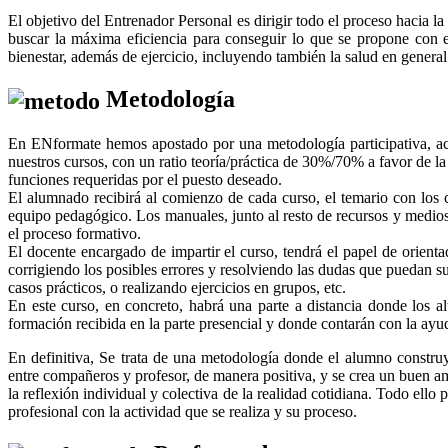
El objetivo del Entrenador Personal es dirigir todo el proceso hacia l
buscar la máxima eficiencia para conseguir lo que se propone con e
bienestar, además de ejercicio, incluyendo también la salud en general
Metodología
En ENformate hemos apostado por una metodología participativa, acti
nuestros cursos, con un ratio teoría/práctica de 30%/70% a favor de la
funciones requeridas por el puesto deseado.
El alumnado recibirá al comienzo de cada curso, el temario con los 
equipo pedagógico. Los manuales, junto al resto de recursos y medios d
el proceso formativo.
El docente encargado de impartir el curso, tendrá el papel de orient
corrigiendo los posibles errores y resolviendo las dudas que puedan 
casos prácticos, o realizando ejercicios en grupos, etc.
En este curso, en concreto, habrá una parte a distancia donde los a
formación recibida en la parte presencial y donde contarán con la ayud
En definitiva, Se trata de una metodología donde el alumno constru
entre compañeros y profesor, de manera positiva, y se crea un buen amb
la reflexión individual y colectiva de la realidad cotidiana. Todo ello
profesional con la actividad que se realiza y su proceso.