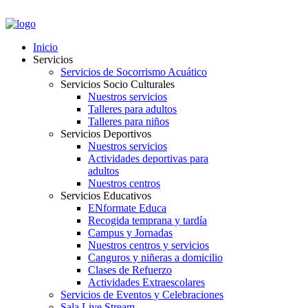
PORTAL EMPLEADOS
Inicio
Servicios
Servicios de Socorrismo Acuático
Servicios Socio Culturales
Nuestros servicios
Talleres para adultos
Talleres para niños
Servicios Deportivos
Nuestros servicios
Actividades deportivas para
adultos
Nuestros centros
Servicios Educativos
ENformate Educa
Recogida temprana y tardía
Campus y Jornadas
Nuestros centros y servicios
Canguros y niñeras a domicilio
Clases de Refuerzo
Actividades Extraescolares
Servicios de Eventos y Celebraciones
Sala Live Stream