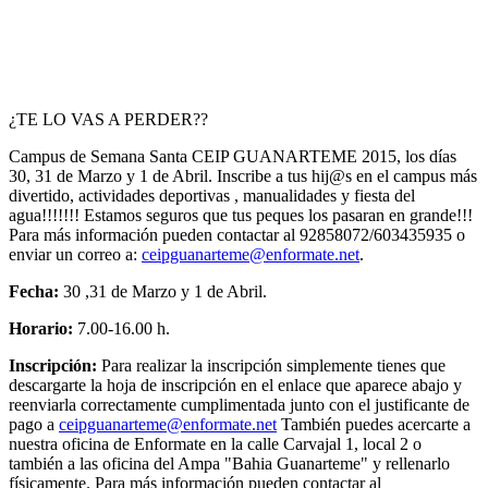
¿TE LO VAS A PERDER??
Campus de Semana Santa CEIP GUANARTEME 2015, los días
30, 31 de Marzo y 1 de Abril. Inscribe a tus hij@s en el campus más
divertido, actividades deportivas , manualidades y fiesta del
agua!!!!!!! Estamos seguros que tus peques los pasaran en grande!!!
Para más información pueden contactar al 92858072/603435935 o
enviar un correo a:
ceipguanarteme@enformate.net
.
Fecha:
30 ,31 de Marzo y 1 de Abril.
Horario:
7.00-16.00 h.
Inscripción:
Para realizar la inscripción simplemente tienes que
descargarte la hoja de inscripción en el enlace que aparece abajo y
reenviarla correctamente cumplimentada junto con el justificante de
pago a
ceipguanarteme@enformate.net
También puedes acercarte a
nuestra oficina de Enformate en la calle Carvajal 1, local 2 o
también a las oficina del Ampa "Bahia Guanarteme" y rellenarlo
físicamente. Para más información pueden contactar al